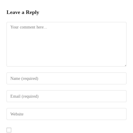
Leave a Reply
Comment
Enter
your
name
Enter
or
your
username
email
Enter
to
address
your
comment
to
website
comment