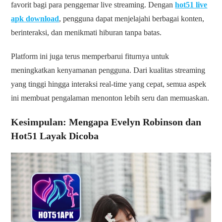
favorit bagi para penggemar live streaming. Dengan
hot51 live
apk download
, pengguna dapat menjelajahi berbagai konten,
berinteraksi, dan menikmati hiburan tanpa batas.
Platform ini juga terus memperbarui fiturnya untuk
meningkatkan kenyamanan pengguna. Dari kualitas streaming
yang tinggi hingga interaksi real-time yang cepat, semua aspek
ini membuat pengalaman menonton lebih seru dan memuaskan.
Kesimpulan: Mengapa Evelyn Robinson dan
Hot51 Layak Dicoba