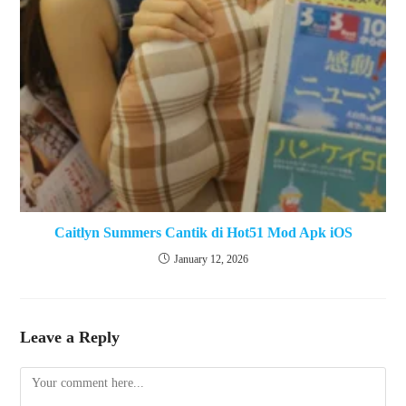
Caitlyn Summers Cantik di Hot51 Mod Apk iOS
January 12, 2026
Leave a Reply
Comment