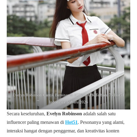
Evelyn Robinson Cantik Bersinar di HOT51 APK Terbaru 7 - Hot51
Indonesia Terbaru 2026
Secara keseluruhan,
Evelyn Robinson
adalah salah satu
influencer paling menawan di
Hot51
. Pesonanya yang alami,
interaksi hangat dengan penggemar, dan kreativitas konten