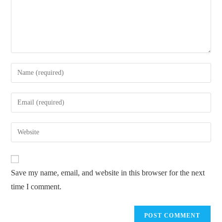
Enter
your
name
Enter
or
your
username
email
Enter
to
address
your
comment
to
website
comment
URL
Save my name, email, and website in this browser for the next
(optional)
time I comment.