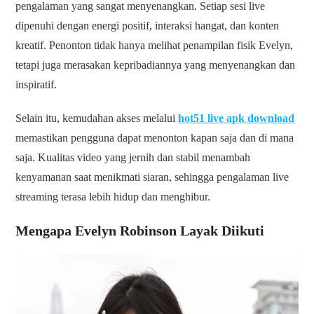
pengalaman yang sangat menyenangkan. Setiap sesi live
dipenuhi dengan energi positif, interaksi hangat, dan konten
kreatif. Penonton tidak hanya melihat penampilan fisik Evelyn,
tetapi juga merasakan kepribadiannya yang menyenangkan dan
inspiratif.
Selain itu, kemudahan akses melalui
hot51 live apk download
memastikan pengguna dapat menonton kapan saja dan di mana
saja. Kualitas video yang jernih dan stabil menambah
kenyamanan saat menikmati siaran, sehingga pengalaman live
streaming terasa lebih hidup dan menghibur.
Mengapa Evelyn Robinson Layak Diikuti