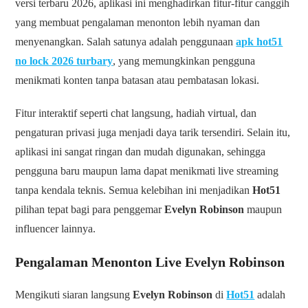
versi terbaru 2026, aplikasi ini menghadirkan fitur-fitur canggih
yang membuat pengalaman menonton lebih nyaman dan
menyenangkan. Salah satunya adalah penggunaan
apk hot51
no lock 2026 turbary
, yang memungkinkan pengguna
menikmati konten tanpa batasan atau pembatasan lokasi.
Fitur interaktif seperti chat langsung, hadiah virtual, dan
pengaturan privasi juga menjadi daya tarik tersendiri. Selain itu,
aplikasi ini sangat ringan dan mudah digunakan, sehingga
pengguna baru maupun lama dapat menikmati live streaming
tanpa kendala teknis. Semua kelebihan ini menjadikan
Hot51
pilihan tepat bagi para penggemar
Evelyn Robinson
maupun
influencer lainnya.
Pengalaman Menonton Live Evelyn Robinson
Mengikuti siaran langsung
Evelyn Robinson
di
Hot51
adalah