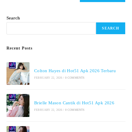
Search
SEARCH
Recent Posts
Colton Hayes di Hot51 Apk 2026 Terbaru
FEBRUARY 22, 2026
/
0 COMMENTS
Brielle Mason Cantik di Hot51 Apk 2026
FEBRUARY 22, 2026
/
0 COMMENTS