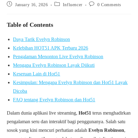
Post
Post
Post
January 16, 2026
Influencer
0 Comments
published:
category:
comments:
Table of Contents
Daya Tarik Evelyn Robinson
Kelebihan HOT51 APK Terbaru 2026
Pengalaman Menonton Live Evelyn Robinson
Mengapa Evelyn Robinson Layak Diikuti
Keseruan Lain di Hot51
Kesimpulan: Mengapa Evelyn Robinson dan Hot51 Layak
Dicoba
FAQ tentang Evelyn Robinson dan Hot51
Dalam dunia aplikasi live streaming,
Hot51
terus menghadirkan
pengalaman seru dan interaktif bagi penggunanya. Salah satu
sosok yang kini mencuri perhatian adalah
Evelyn Robinson
,