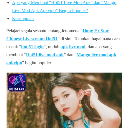
Apa yang Membuat “Hot51 Live Mod Apk” dan “Mango
Live Mod Apk Apkvipo” Begitu Populer?
Kesimpulan
Pelajari segala sesuatu tentang fenomena “
Hong Er Star
Chinese Livestream Hot51
” di sini. Temukan bagaimana cara
masuk “
hot 51 login
“, unduh
apk live mod
, dan apa yang
membuat “
Hot51 live mod apk
” dan “
Mango live mod apk
apkvipo
” begitu populer.