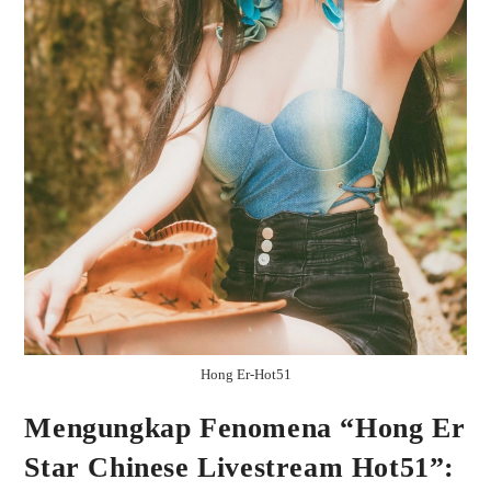
Hong Er-Hot51
Mengungkap Fenomena “Hong Er
Star Chinese Livestream Hot51”: