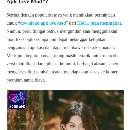
Apk Live Mod”?
Seiring dengan popularitasnya yang meningkat, permintaan
untuk “
download apk live mod
” dari
Hot51 juga meningkat
.
Namun, perlu diingat bahwa mengunduh atau menggunakan
modifikasi aplikasi apa pun dapat melanggar kebijakan
penggunaan aplikasi dan dapat membawa risiko keamanan.
Meskipun begitu, banyak orang masih tertarik untuk mencoba
versi modifikasi dari aplikasi ini untuk berbagai alasan, seperti
mengakses fitur tambahan atau mendapatkan akses ke konten
premium tanpa biaya.