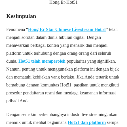
Hong Er-Hot51
Kesimpulan
Fenomena “
Hong Er Star Chinese Livestream Hot51
” telah
menjadi sorotan dalam dunia hiburan digital. Dengan
menawarkan berbagai konten yang menarik dan menjadi
platform untuk terhubung dengan orang-orang dari seluruh
dunia,
Hot51 telah memperoleh
popularitas yang signifikan.
Namun, penting untuk menggunakan platform ini dengan bijak
dan mematuhi kebijakan yang berlaku. Jika Anda tertarik untuk
bergabung dengan komunitas Hot51, pastikan untuk mengikuti
prosedur pendaftaran resmi dan menjaga keamanan informasi
pribadi Anda.
Dengan semakin berkembangnya industri live streaming, akan
menarik untuk melihat bagaimana
Hot51 dan platform
serupa