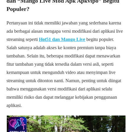
dan “Mango Live Mod Apk Apkvipo” Begitu
Populer?
Pertanyaan ini tidak memiliki jawaban yang sederhana karena
ada berbagai alasan mengapa versi modifikasi dari aplikasi live
streaming seperti
Hot51 dan Mango Live
begitu populer.
Salah satunya adalah akses ke konten premium tanpa biaya
tambahan. Selain itu, beberapa modifikasi dapat menawarkan
fitur tambahan yang tidak tersedia dalam versi asli, seperti
kemampuan untuk mengunduh video atau menyimpan live
streaming untuk ditonton nanti. Namun, penting untuk diingat
bahwa menggunakan versi modifikasi dari aplikasi selalu
memiliki risiko dan dapat melanggar kebijakan penggunaan
aplikasi.