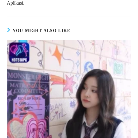
Aplikasi.
YOU MIGHT ALSO LIKE