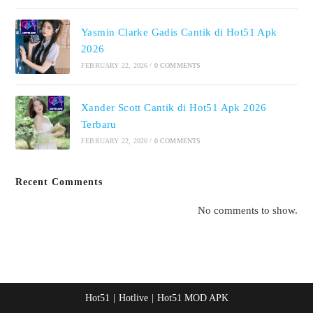
Yasmin Clarke Gadis Cantik di Hot51 Apk
2026
FEBRUARY 22, 2026
/
0 COMMENTS
Xander Scott Cantik di Hot51 Apk 2026
Terbaru
FEBRUARY 22, 2026
/
0 COMMENTS
Recent Comments
No comments to show.
Hot51
Hotlive
Hot51 MOD APK