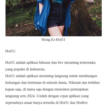
Hong Er-Hot51
Hot51:
Hot51 adalah aplikasi hiburan dan live streaming terkemuka
yang populer di Indonesia.
Hot51 adalah aplikasi streaming langsung untuk membangun
hubungan dan berteman di seluruh dunia. Nikmati dan terhibur
kapan saja, di mana saja dengan menonton pertunjukan
langsung seru 2024. Unduh dengan cepat aplikasi yang
sepenuhnya aman hanya tersedia di Hot51 dan Hotlive