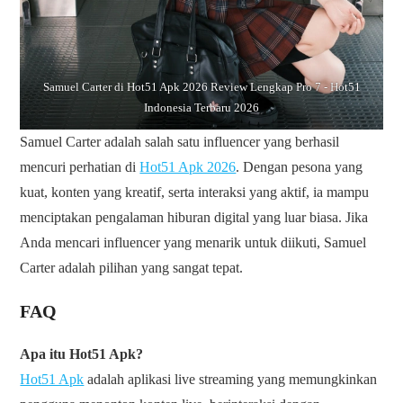
Samuel Carter di Hot51 Apk 2026 Review Lengkap Pro 7 - Hot51
Indonesia Terbaru 2026
Samuel Carter adalah salah satu influencer yang berhasil
mencuri perhatian di
Hot51 Apk 2026
. Dengan pesona yang
kuat, konten yang kreatif, serta interaksi yang aktif, ia mampu
menciptakan pengalaman hiburan digital yang luar biasa. Jika
Anda mencari influencer yang menarik untuk diikuti, Samuel
Carter adalah pilihan yang sangat tepat.
FAQ
Apa itu Hot51 Apk?
Hot51 Apk
adalah aplikasi live streaming yang memungkinkan