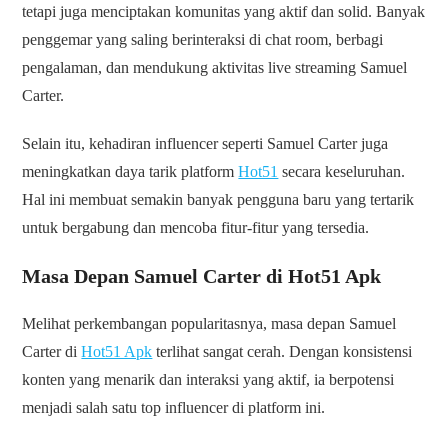
tetapi juga menciptakan komunitas yang aktif dan solid. Banyak
penggemar yang saling berinteraksi di chat room, berbagi
pengalaman, dan mendukung aktivitas live streaming Samuel
Carter.
Selain itu, kehadiran influencer seperti Samuel Carter juga
meningkatkan daya tarik platform
Hot51
secara keseluruhan.
Hal ini membuat semakin banyak pengguna baru yang tertarik
untuk bergabung dan mencoba fitur-fitur yang tersedia.
Masa Depan Samuel Carter di Hot51 Apk
Melihat perkembangan popularitasnya, masa depan Samuel
Carter di
Hot51 Apk
terlihat sangat cerah. Dengan konsistensi
konten yang menarik dan interaksi yang aktif, ia berpotensi
menjadi salah satu top influencer di platform ini.