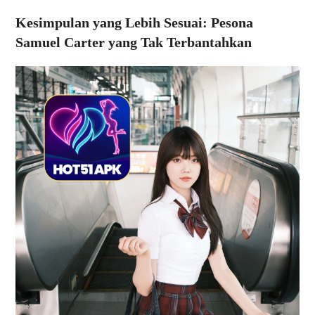
Kesimpulan yang Lebih Sesuai: Pesona
Samuel Carter yang Tak Terbantahkan