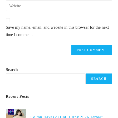
email
Enter
to
address
your
comment
to
website
comment
URL
Save my name, email, and website in this browser for the next
(optional)
time I comment.
Search
SEARCH
Recent Posts
Colton Hayes di Hot51 Apk 2026 Terbaru