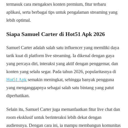
termasuk cara mengakses konten premium, fitur terbaru
aplikasi, serta berbagai tips untuk pengalaman streaming yang
lebih optimal.
Siapa Samuel Carter di Hot51 Apk 2026
Samuel Carter adalah salah satu influencer yang memiliki daya
tarik kuat di platform live streaming. Ia dikenal dengan gaya
yang percaya diri, interaksi yang aktif dengan penggemar, dan
konten yang selalu segar. Pada tahun 2026, popularitasnya di
Hot51 Apk
semakin meningkat, sehingga banyak pengguna
yang menganggapnya sebagai salah satu bintang yang patut
diperhatikan.
Selain itu, Samuel Carter juga memanfaatkan fitur live chat dan
room eksklusif untuk berinteraksi lebih dekat dengan
audiensnya. Dengan cara ini, ia mampu membangun komunitas