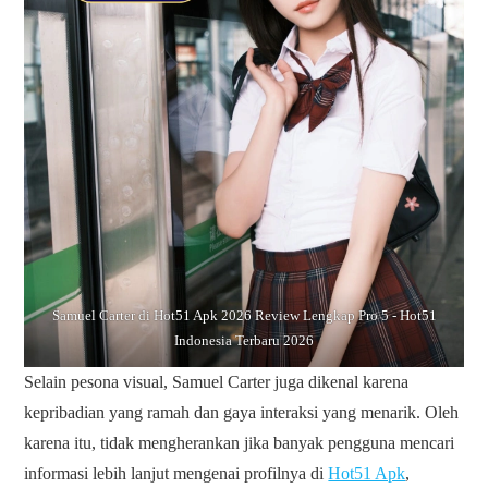
Samuel Carter di Hot51 Apk 2026 Review Lengkap Pro 5 - Hot51
Indonesia Terbaru 2026
Selain pesona visual, Samuel Carter juga dikenal karena
kepribadian yang ramah dan gaya interaksi yang menarik. Oleh
karena itu, tidak mengherankan jika banyak pengguna mencari
informasi lebih lanjut mengenai profilnya di
Hot51 Apk
,