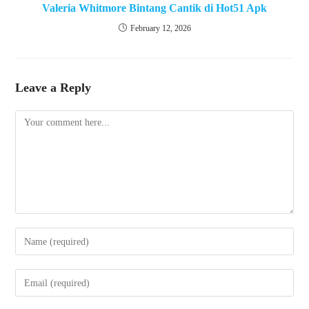
Valeria Whitmore Bintang Cantik di Hot51 Apk
February 12, 2026
Leave a Reply
Comment
Enter
your
name
Enter
or
your
username