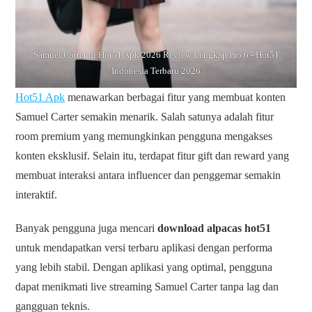
Samuel Carter di Hot51 Apk 2026 Review Lengkap Pro 6 - Hot51
Indonesia Terbaru 2026
Hot51 Apk
menawarkan berbagai fitur yang membuat konten
Samuel Carter semakin menarik. Salah satunya adalah fitur
room premium yang memungkinkan pengguna mengakses
konten eksklusif. Selain itu, terdapat fitur gift dan reward yang
membuat interaksi antara influencer dan penggemar semakin
interaktif.
Banyak pengguna juga mencari
download alpacas hot51
untuk mendapatkan versi terbaru aplikasi dengan performa
yang lebih stabil. Dengan aplikasi yang optimal, pengguna
dapat menikmati live streaming Samuel Carter tanpa lag dan
gangguan teknis.