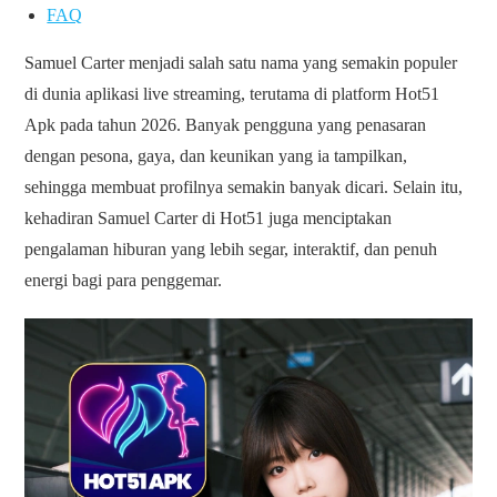
FAQ
Samuel Carter menjadi salah satu nama yang semakin populer
di dunia aplikasi live streaming, terutama di platform Hot51
Apk pada tahun 2026. Banyak pengguna yang penasaran
dengan pesona, gaya, dan keunikan yang ia tampilkan,
sehingga membuat profilnya semakin banyak dicari. Selain itu,
kehadiran Samuel Carter di Hot51 juga menciptakan
pengalaman hiburan yang lebih segar, interaktif, dan penuh
energi bagi para penggemar.