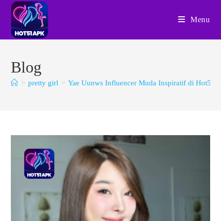
Skip
to
Menu
content
Blog
>
pretty girl
>
Yae Uunws Influencer Muda Inspiratif di Hot51