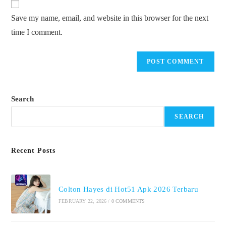
comment
URL
Save my name, email, and website in this browser for the next
(optional)
time I comment.
Search
SEARCH
Recent Posts
Colton Hayes di Hot51 Apk 2026 Terbaru
FEBRUARY 22, 2026
/
0 COMMENTS