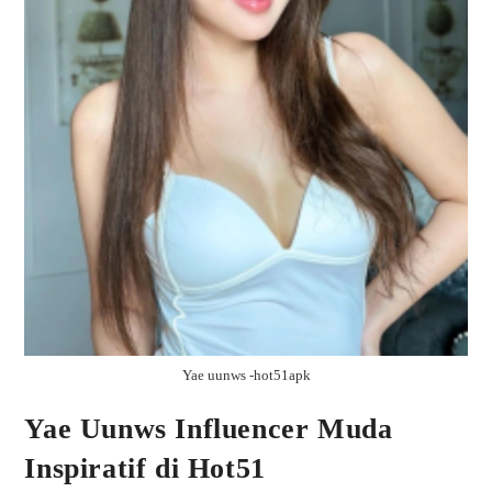
Yae uunws -hot51apk
Yae Uunws Influencer Muda
Inspiratif di Hot51