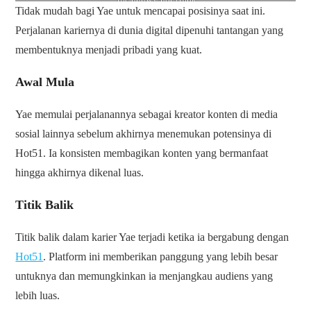
Tidak mudah bagi Yae untuk mencapai posisinya saat ini.
Perjalanan kariernya di dunia digital dipenuhi tantangan yang
membentuknya menjadi pribadi yang kuat.
Awal Mula
Yae memulai perjalanannya sebagai kreator konten di media
sosial lainnya sebelum akhirnya menemukan potensinya di
Hot51. Ia konsisten membagikan konten yang bermanfaat
hingga akhirnya dikenal luas.
Titik Balik
Titik balik dalam karier Yae terjadi ketika ia bergabung dengan
Hot51
. Platform ini memberikan panggung yang lebih besar
untuknya dan memungkinkan ia menjangkau audiens yang
lebih luas.